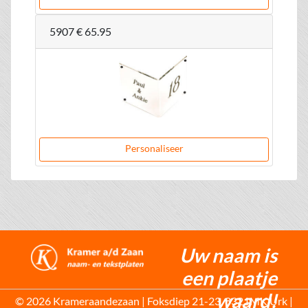
5907
€ 65.95
Personaliseer
Uw naam is
een plaatje
waard!
© 2026 Krameraandezaan | Foksdiep 21-23, 8321MK Urk |